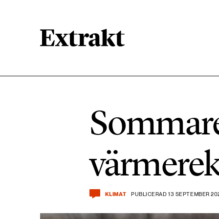
900 ARTIKLAR
Biologisk mångfald
Sommaren
471 ARTIKLAR
Kemikalier
värmere
939 ARTIKLAR
Livsstil & konsumtion
KLIMAT
PUBLICERAD 13 SEPTEMBER 202
360 ARTIKLAR
Social hållbarhet