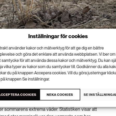
Inställningar för cookies
maste som någonsin uppmätts i Europa.
trakt använder kakor och mätverktyg för att ge dig en bättre
plevelse och göra det enklare att använda webbplatsen. Vi ber om
:s satellitövervakningsprogram Copernicus.
tt samtycke för att använda dessa kakor och mätverktyg. Du kan sjä
för månaden augusti och för sommaren
lja vilka typer av kakor som du samtycker till. Godkänner du alla kak
ickar du på knappen Accepera cookies. Vill du göra justeringar klick
 på knappen Se inställningar.
m svepte över stora delar av Europa i somras slår
ekord kommer troligen inte som någon överraskning
ACCEPTERA COOKIES
NEKA COOKIES
SE INSTÄLLNINGA
 nu har EU:s satellitprogram Copernicus
r sommarens extrema väder. Statistiken visar att