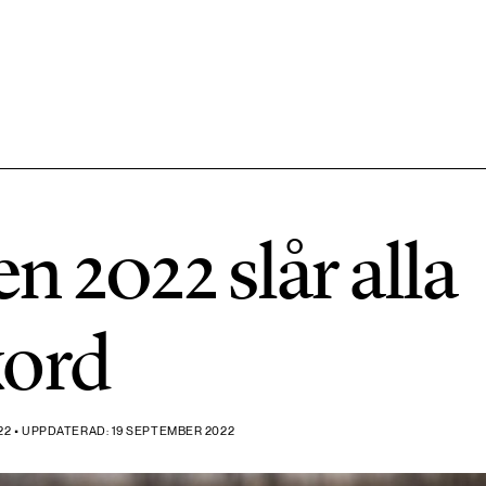
584 ARTIKLAR
Hållbara städer
 2022 slår alla
1492 ARTIKLAR
Klimat
kord
612 ARTIKLAR
Mat & jordbruk
2 • UPPDATERAD: 19 SEPTEMBER 2022
189 ARTIKLAR
Transport