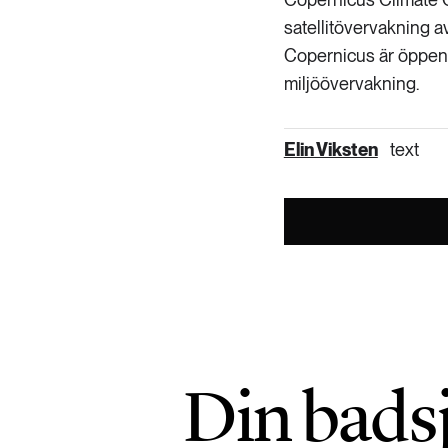
satellitövervakning a
Copernicus är öppen 
miljöövervakning.
Elin Viksten
text
Din badsj