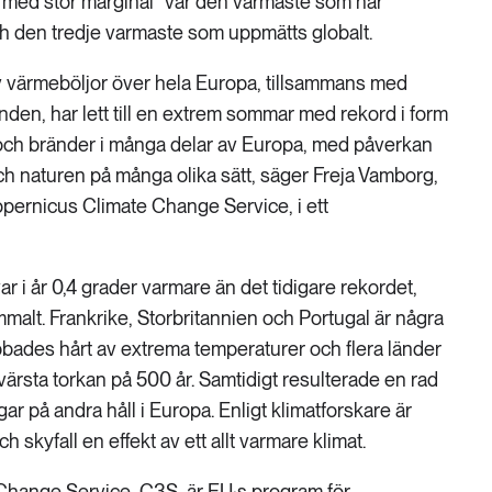
”med stor marginal” var den varmaste som har
h den tredje varmaste som uppmätts globalt.
av värmeböljor över hela Europa, tillsammans med
anden, har lett till en extrem sommar med rekord i form
 och bränder i många delar av Europa, med påverkan
h naturen på många olika sätt, säger Freja Vamborg,
opernicus Climate Change Service, i ett
 i år 0,4 grader varmare än det tidigare rekordet,
mmalt. Frankrike, Storbritannien och Portugal är några
bades hårt av extrema temperaturer och flera länder
rsta torkan på 500 år. Samtidigt resulterade en rad
ar på andra håll i Europa. Enligt klimatforskare är
skyfall en effekt av ett allt varmare klimat.
hange Service, C3S, är EU:s program för