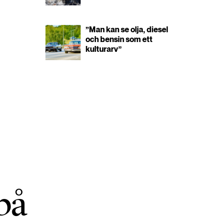
”Man kan se olja, diesel
och bensin som ett
kulturarv”
på