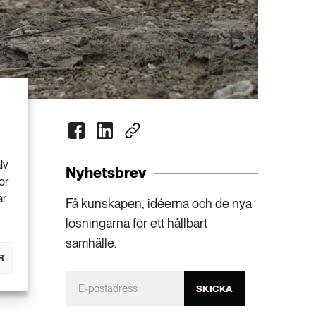
lv
Nyhetsbrev
or
ar
Få kunskapen, idéerna och de nya
lösningarna för ett hållbart
samhälle.
R
SKICKA