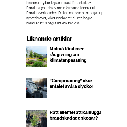
Personuppgifter lagras endast för utskick av
Extrakts nyhetsbrev och information kopplat till
Extrakts verksamhet. Du kan när som helst säga upp
nyhetsbrevet, vilket innebär att du inte längre
kommer att få några utskick från oss.
Liknande artiklar
Malmö först med
rådgivning om
klimatanpassning
”Carspreading” ökar
antalet svåra olyckor
Rätt eller fel att kalhugga
brandskadade skogar?