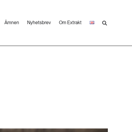
Ämnen
Nyhetsbrev
Om Extrakt
473 ARTIKLAR
Industri & Energi
252 ARTIKLAR
Landsbygd
262 ARTIKLAR
Skog
473 ARTIKLAR
Vatten