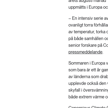
årets augusti månad 
uppmätts i Europa oc
– En intensiv serie 
ovanligt torra förhåll
av temperatur, torka
på både samhällen oc
senior forskare på C
pressmeddelande
.
Sommaren i Europa var
som bara är ett år ga
av länderna som drab
upplevde också den vä
skyfall i översvämning
både extrem värme och 
Copernicus Climate C