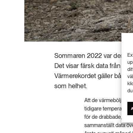
Sommaren 2022 var den var
Ex
up
Det visar färsk data från EU
di
Värmerekordet gäller både 
vä
kl
som helhet.
du
Att de värmeböljor so
tidigare temperaturr
för de drabbade, men
sammanställt data öve