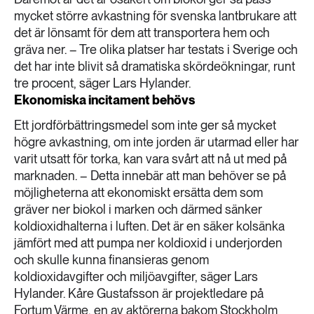
mycket större avkastning för svenska lantbrukare att
det är lönsamt för dem att transportera hem och
gräva ner. – Tre olika platser har testats i Sverige och
det har inte blivit så dramatiska skördeökningar, runt
tre procent, säger Lars Hylander.
Ekonomiska incitament behövs
Ett jordförbättringsmedel som inte ger så mycket
högre avkastning, om inte jorden är utarmad eller har
varit utsatt för torka, kan vara svårt att nå ut med på
marknaden. – Detta innebär att man behöver se på
möjligheterna att ekonomiskt ersätta dem som
gräver ner biokol i marken och därmed sänker
koldioxidhalterna i luften. Det är en säker kolsänka
jämfört med att pumpa ner koldioxid i underjorden
och skulle kunna finansieras genom
koldioxidavgifter och miljöavgifter, säger Lars
Hylander. Kåre Gustafsson är projektledare på
Fortum Värme, en av aktörerna bakom Stockholm