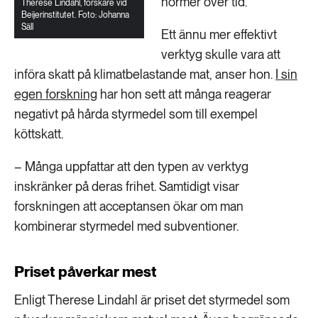
normer över tid.
Therese Lindahl, forskare vid
Beijerinstitutet. Foto: Johanna
Säll
Ett ännu mer effektivt
verktyg skulle vara att
införa skatt på klimatbelastande mat, anser hon.
I sin
egen forskning
har hon sett att många reagerar
negativt på hårda styrmedel som till exempel
köttskatt.
– Många uppfattar att den typen av verktyg
inskränker på deras frihet. Samtidigt visar
forskningen att acceptansen ökar om man
kombinerar styrmedel med subventioner.
Priset påverkar mest
Enligt Therese Lindahl är priset det styrmedel som