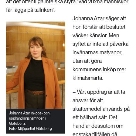
att det offentliga inte ska styra ”vad vuxna människor
får lägga på tallriken”.
Johanna Azar säger att
hon förstår att beslutet
väcker känslor. Men
syftet är inte att påverka
invånarnas matvanor,
utan att göra
kommunens inköp mer
klimatsmarta.
– Vårt uppdrag är att ta
ansvar för att
skattemedel används på
Johanna Azar, inköps- och
ett hållbart sätt. Det
upphandlingsnämnden i
Göteborg.
handlar dessutom om
Foto: Miljöpartiet Göteborg
enstaka tillfällen då