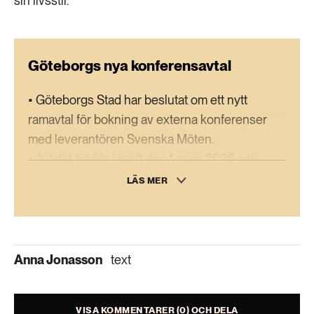
sin livsstil.
Göteborgs nya konferensavtal
• Göteborgs Stad har beslutat om ett nytt
ramavtal för bokning av externa konferenser
med leverantören Svenska Möten.
• Avtalet trädde i kraft den 1 mars 2026 och
omfattar kommunerna Göteborg, Härryda,
LÄS MER
Kungälv, Lerum, Partille, Tjörn och Öckerö.
• Avtalet gäller även för flera regionala och
kommunala verksamheter, däribland Göteborgs
Begravningssamfällighet, Göteborgsregionens
Anna Jonasson
text
Kommunalförbund, ISGR AB,
Räddningstjänsten Storgöteborg, Gryning Vård
VISA KOMMENTARER (0) OCH DELA