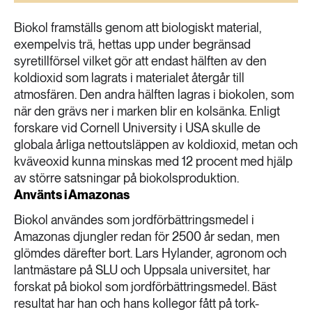
189 ARTIKLAR
Transport
Biokol framställs genom att biologiskt material,
exempelvis trä, hettas upp under begränsad
syretillförsel vilket gör att endast hälften av den
473 ARTIKLAR
Vatten
koldioxid som lagrats i materialet återgår till
atmosfären. Den andra hälften lagras i biokolen, som
när den grävs ner i marken blir en kolsänka. Enligt
forskare vid Cornell University i USA skulle de
globala årliga nettoutsläppen av koldioxid, metan och
kväveoxid kunna minskas med 12 procent med hjälp
av större satsningar på biokolsproduktion.
Använts i Amazonas
Biokol användes som jordförbättringsmedel i
Amazonas djungler redan för 2500 år sedan, men
glömdes därefter bort. Lars Hylander, agronom och
lantmästare på SLU och Uppsala universitet, har
forskat på biokol som jordförbättringsmedel. Bäst
resultat har han och hans kollegor fått på tork-