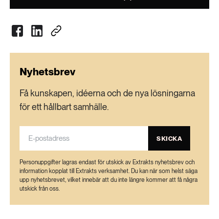
AB, Stiftelsen Göteborgs sjukhem samt ett antal
kommunala bolag, bland andra Partillebo,
Partille Energi, Öckerö Fastighets AB och
Öckerö Rederi AB.
• Beslutet fattades av den styrande majoriteten
i Göteborg: Socialdemokraterna, Vänsterpartiet
Nyhetsbrev
och Miljöpartiet.
Få kunskapen, idéerna och de nya lösningarna
för ett hållbart samhälle.
SKICKA
Personuppgifter lagras endast för utskick av Extrakts nyhetsbrev och
information kopplat till Extrakts verksamhet. Du kan när som helst säga
upp nyhetsbrevet, vilket innebär att du inte längre kommer att få några
utskick från oss.