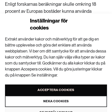
Enligt forskarnas beräkningar skulle omkring 18
procent av Europas bostäder kunna använda
sjövärme. I dag används det av mindre än en procent.
Inställningar för
cookies
Forskarna har även identifierat de hinder som står i
vägen för en utbyggnad av tekniken. De ser till
Extrakt använder kakor och mätverktyg för att ge dig en
exempel att finns otydligheter i regler och riktlinjer,
bättre upplevelse och göra det enklare att använda
kanske på grund av att metoden ännu inte är så
webbplatsen. Vi ber om ditt samtycke för att använda dessa
kakor och mätverktyg. Du kan själv välja vilka typer av kakor
känd.
som du samtycker till. Godkänner du alla kakor klickar du på
knappen Accepera cookies. Vill du göra justeringar klickar
Charlie Olofsson
text
du på knappen Se inställningar.
ACCEPTERA COOKIES
VISA KOMMENTARER (1) OCH DELA
NEKA COOKIES