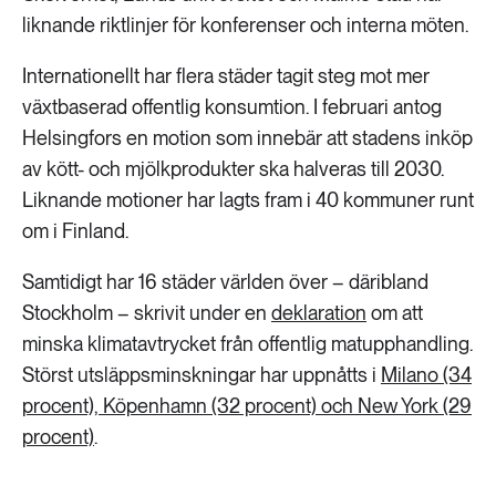
liknande riktlinjer för konferenser och interna möten.
Internationellt har flera städer tagit steg mot mer
växtbaserad offentlig konsumtion. I februari antog
Helsingfors en motion som innebär att stadens inköp
av kött- och mjölkprodukter ska halveras till 2030.
Liknande motioner har lagts fram i 40 kommuner runt
om i Finland.
Samtidigt har 16 städer världen över – däribland
Stockholm – skrivit under en
deklaration
om att
minska klimatavtrycket från offentlig matupphandling.
Störst utsläppsminskningar har uppnåtts i
Milano (34
procent), Köpenhamn (32 procent) och New York (29
procent)
.