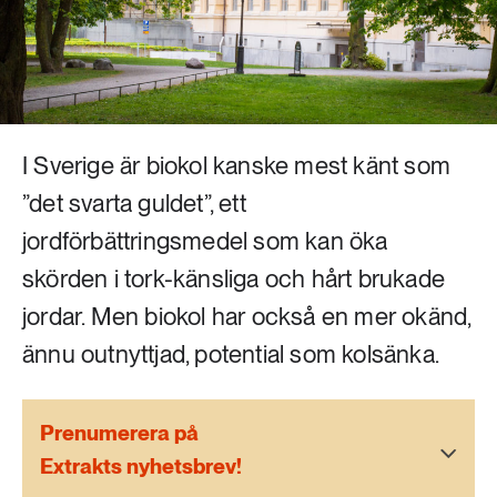
Livsstil & konsumtion
Mat & jordbruk
252 ARTIKLAR
Landsbygd
Skog
939 ARTIKLAR
Social hållbarhet
I Sverige är biokol kanske mest känt som
Livsstil & konsumtion
”det svarta guldet”, ett
Transport
jordförbättringsmedel som kan öka
612 ARTIKLAR
Mat & jordbruk
Vatten
skörden i tork-känsliga och hårt brukade
jordar. Men biokol har också en mer okänd,
262 ARTIKLAR
Skog
ännu outnyttjad, potential som kolsänka.
360 ARTIKLAR
Prenumerera på
Social hållbarhet
Extrakts nyhetsbrev!