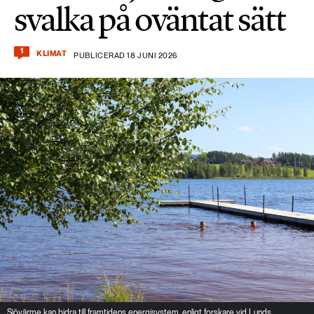
svalka på oväntat sätt
1
KLIMAT
PUBLICERAD 18 JUNI 2026
Sjövärme kan bidra till framtidens energisystem, enligt forskare vid Lunds