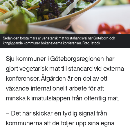
Sedan den första mars är vegetarisk mat förstahandsval när Göteborg och
kringliggande kommuner bokar externa konferenser. Foto: Istock
Sju kommuner i Göteborgsregionen har
gjort vegetarisk mat till standard vid externa
konferenser. Åtgärden är en del av ett
växande internationellt arbete för att
minska klimatutsläppen från offentlig mat.
– Det här skickar en tydlig signal från
kommunerna att de följer upp sina egna