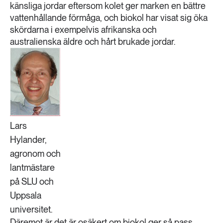
känsliga jordar eftersom kolet ger marken en bättre
vattenhållande förmåga, och biokol har visat sig öka
skördarna i exempelvis afrikanska och
australienska äldre och hårt brukade jordar.
Lars
Hylander,
agronom och
lantmästare
på SLU och
Uppsala
universitet.
Däremot är det är osäkert om biokol ger så pass