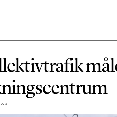
584 ARTIKLAR
Hållbara städer
llektivtrafik mål
1492 ARTIKLAR
Klimat
skningscentrum
612 ARTIKLAR
Mat & jordbruk
 2012
189 ARTIKLAR
Transport