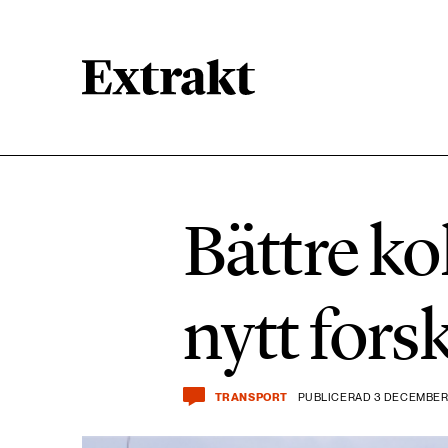
900 ARTIKLAR
Biologisk mångfald
Bättre ko
471 ARTIKLAR
Kemikalier
nytt for
939 ARTIKLAR
Livsstil & konsumtion
TRANSPORT
PUBLICERAD 3 DECEMBER
360 ARTIKLAR
Social hållbarhet