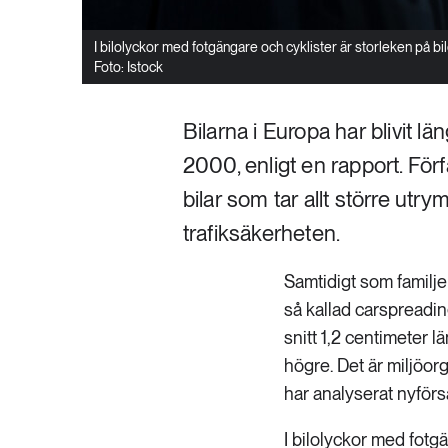
I bilolyckor med fotgängare och cyklister är storleken på bilen
Foto: Istock
Bilarna i Europa har blivit l
2000, enligt en rapport. För
bilar som tar allt större utr
trafiksäkerheten.
Samtidigt som familjer
så kallad carspreading
snitt 1,2 centimeter 
högre. Det är miljöo
har analyserat nyförs
I bilolyckor med fotg