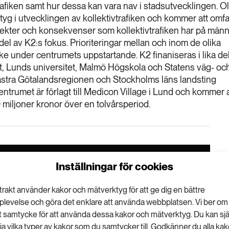
trafiken samt hur dessa kan vara nav i stadsutvecklingen. Ol
tyg i utvecklingen av kollektivtrafiken och kommer att omfa
ekter och konsekvenser som kollektivtrafiken har på männ
 del av K2:s fokus. Prioriteringar mellan och inom de olika
 under centrumets uppstartande. K2 finaniseras i lika del
, Lunds universitet, Malmö Högskola och Statens väg- oc
Västra Götalandsregionen och Stockholms läns landsting
trumet är förlagt till Medicon Village i Lund och kommer a
 miljoner kronor över en tolvårsperiod.
VISA KOMMENTARER (0) OCH DELA
Inställningar för cookies
trakt använder kakor och mätverktyg för att ge dig en bättre
plevelse och göra det enklare att använda webbplatsen. Vi ber om
tt samtycke för att använda dessa kakor och mätverktyg. Du kan sjä
lja vilka typer av kakor som du samtycker till. Godkänner du alla kak