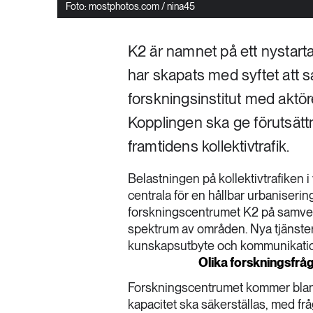
Foto: mostphotos.com / nina45
K2 är namnet på ett nystarta
har skapats med syftet att 
forskningsinstitut med aktör
Kopplingen ska ge förutsättn
framtidens kollektivtrafik.
Belastningen på kollektivtrafiken i
centrala för en hållbar urbanisering
forskningscentrumet K2 på samver
spektrum av områden. Nya tjänste
kunskapsutbyte och kommunikatio
Olika forskningsfrå
Forskningscentrumet kommer bland 
kapacitet ska säkerställas, med f