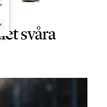
ar
let svåra
R