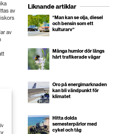
ika
Liknande artiklar
ttas av
iskors
”Man kan se olja, diesel
och bensin som ett
kulturarv”
ar av
h
Många humlor dör längs
tt
hårt trafikerade vägar
Oro på energimarknaden
kan bli vändpunkt för
klimatet
Hitta dolda
semesterpärlor med
lv
cykel och tåg
or