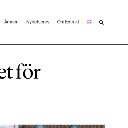
Ämnen
Nyhetsbrev
Om Extrakt
473 ARTIKLAR
Industri & Energi
et för
252 ARTIKLAR
Landsbygd
262 ARTIKLAR
Skog
473 ARTIKLAR
Vatten