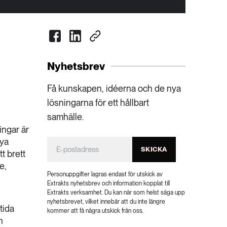
Nyhetsbrev
Få kunskapen, idéerna och de nya
lösningarna för ett hållbart
samhälle.
ingar är
nya
SKICKA
t brett
e,
Personuppgifter lagras endast för utskick av
Extrakts nyhetsbrev och information kopplat till
Extrakts verksamhet. Du kan när som helst säga upp
nyhetsbrevet, vilket innebär att du inte längre
tida
kommer att få några utskick från oss.
h