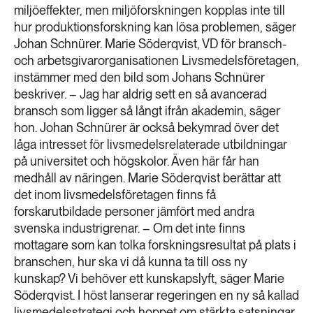
miljöeffekter, men miljöforskningen kopplas inte till
hur produktionsforskning kan lösa problemen, säger
Johan Schnürer. Marie Söderqvist, VD för bransch-
och arbetsgivarorganisationen Livsmedelsföretagen,
instämmer med den bild som Johans Schnürer
beskriver. – Jag har aldrig sett en så avancerad
bransch som ligger så långt ifrån akademin, säger
hon. Johan Schnürer är också bekymrad över det
låga intresset för livsmedelsrelaterade utbildningar
på universitet och högskolor. Även här får han
medhåll av näringen. Marie Söderqvist berättar att
det inom livsmedelsföretagen finns få
forskarutbildade personer jämfört med andra
svenska industrigrenar. – Om det inte finns
mottagare som kan tolka forskningsresultat på plats i
branschen, hur ska vi då kunna ta till oss ny
kunskap? Vi behöver ett kunskapslyft, säger Marie
Söderqvist. I höst lanserar regeringen en ny så kallad
livsmedelsstrategi och hoppet om stärkta satsningar