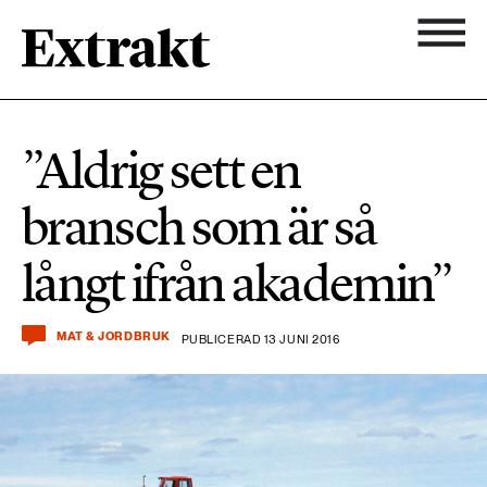
900 ARTIKLAR
Biologisk mångfald
Ämnen
”Aldrig sett en
Biologisk mångfald
Nyhetsbrev
584 ARTIKLAR
bransch som är så
Hållbara städer
Hållbara städer
Om Extrakt
långt ifrån akademin”
473 ARTIKLAR
Industri & Energi
Industri & Energi
Kemikalier
MAT & JORDBRUK
PUBLICERAD 13 JUNI 2016
471 ARTIKLAR
Klimat
Kemikalier
Landsbygd
1492 ARTIKLAR
Klimat