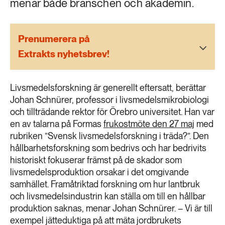
menar både branschen och akademin.
189 ARTIKLAR
Transport
Prenumerera på
473 ARTIKLAR
Extrakts nyhetsbrev!
Vatten
Livsmedelsforskning är generellt eftersatt, berättar
Johan Schnürer, professor i livsmedelsmikrobiologi
och tillträdande rektor för Örebro universitet. Han var
en av talarna på Formas
frukostmöte den 27 maj
med
rubriken ”Svensk livsmedelsforskning i träda?”. Den
hållbarhetsforskning som bedrivs och har bedrivits
historiskt fokuserar främst på de skador som
livsmedelsproduktion orsakar i det omgivande
samhället. Framåtriktad forskning om hur lantbruk
och livsmedelsindustrin kan ställa om till en hållbar
produktion saknas, menar Johan Schnürer. – Vi är till
exempel jätteduktiga på att mäta jordbrukets