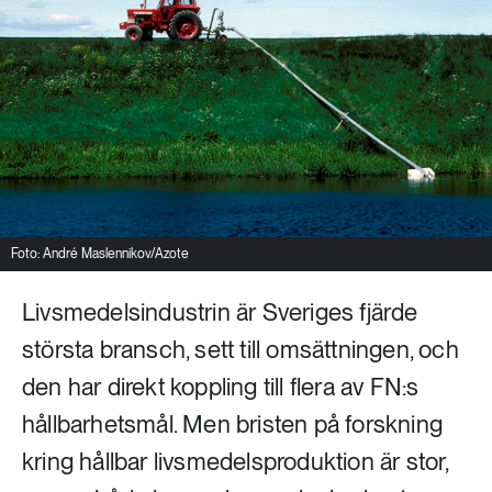
Livsstil & konsumtion
Mat & jordbruk
252 ARTIKLAR
Landsbygd
Skog
939 ARTIKLAR
Social hållbarhet
Livsstil & konsumtion
Transport
612 ARTIKLAR
Mat & jordbruk
Vatten
Foto: André Maslennikov/Azote
Livsmedelsindustrin är Sveriges fjärde
262 ARTIKLAR
Skog
största bransch, sett till omsättningen, och
den har direkt koppling till flera av FN:s
360 ARTIKLAR
hållbarhetsmål. Men bristen på forskning
Social hållbarhet
kring hållbar livsmedelsproduktion är stor,