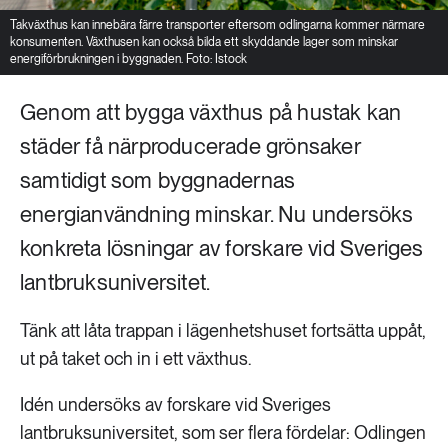
Takväxthus kan innebära färre transporter eftersom odlingarna kommer närmare
konsumenten. Växthusen kan också bilda ett skyddande lager som minskar
energiförbrukningen i byggnaden. Foto: Istock
Genom att bygga växthus på hustak kan
städer få närproducerade grönsaker
samtidigt som byggnadernas
energianvändning minskar. Nu undersöks
konkreta lösningar av forskare vid Sveriges
lantbruksuniversitet.
Tänk att låta trappan i lägenhetshuset fortsätta uppåt,
ut på taket och in i ett växthus.
Idén undersöks av forskare vid Sveriges
lantbruksuniversitet, som ser flera fördelar: Odlingen