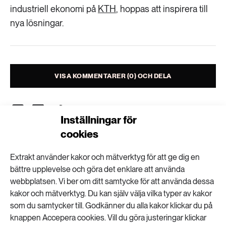
Livsstil & konsumtion
industriell ekonomi på
KTH
, hoppas att inspirera till
nya lösningar.
Mat & jordbruk
252 ARTIKLAR
Landsbygd
Skog
939 ARTIKLAR
Social hållbarhet
Livsstil & konsumtion
VISA KOMMENTARER (0) OCH DELA
Transport
612 ARTIKLAR
Mat & jordbruk
Vatten
Inställningar för
cookies
262 ARTIKLAR
Nyhetsbrev
Extrakt använder kakor och mätverktyg för att ge dig en
Skog
bättre upplevelse och göra det enklare att använda
Få kunskapen, idéerna och de nya lösningarna
webbplatsen. Vi ber om ditt samtycke för att använda dessa
för ett hållbart samhälle.
360 ARTIKLAR
kakor och mätverktyg. Du kan själv välja vilka typer av kakor
Social hållbarhet
som du samtycker till. Godkänner du alla kakor klickar du på
knappen Accepera cookies. Vill du göra justeringar klickar
SKICKA