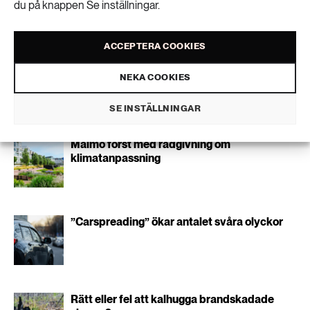
du på knappen Se inställningar.
189 ARTIKLAR
Transport
Personuppgifter lagras endast för utskick av Extrakts nyhetsbrev och
information kopplat till Extrakts verksamhet. Du kan när som helst säga
ACCEPTERA COOKIES
upp nyhetsbrevet, vilket innebär att du inte längre kommer att få några
473 ARTIKLAR
utskick från oss.
Vatten
NEKA COOKIES
SE INSTÄLLNINGAR
Liknande artiklar
Malmö först med rådgivning om
klimatanpassning
”Carspreading” ökar antalet svåra olyckor
Rätt eller fel att kalhugga brandskadade