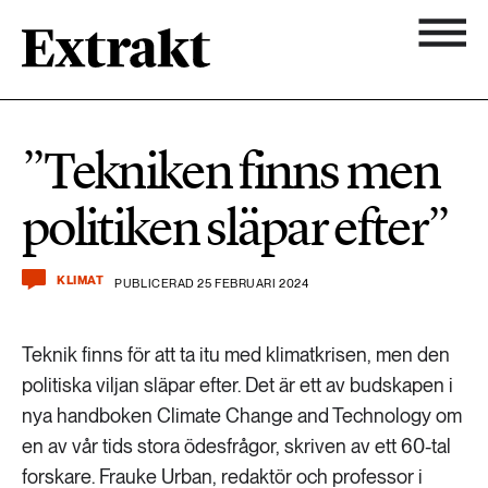
900 ARTIKLAR
Biologisk mångfald
Ämnen
”Tekniken finns men
Biologisk mångfald
Nyhetsbrev
584 ARTIKLAR
politiken släpar efter”
Hållbara städer
Hållbara städer
Om Extrakt
473 ARTIKLAR
Industri & Energi
KLIMAT
PUBLICERAD 25 FEBRUARI 2024
Industri & Energi
Kemikalier
Teknik finns för att ta itu med klimatkrisen, men den
471 ARTIKLAR
Klimat
politiska viljan släpar efter. Det är ett av budskapen i
Kemikalier
nya handboken Climate Change and Technology om
Landsbygd
en av vår tids stora ödesfrågor, skriven av ett 60-tal
1492 ARTIKLAR
Klimat
forskare. Frauke Urban, redaktör och professor i