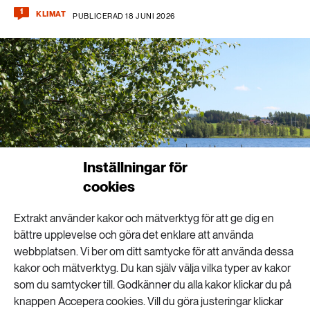
1
KLIMAT
PUBLICERAD 18 JUNI 2026
Inställningar för
cookies
Extrakt använder kakor och mätverktyg för att ge dig en
bättre upplevelse och göra det enklare att använda
webbplatsen. Vi ber om ditt samtycke för att använda dessa
kakor och mätverktyg. Du kan själv välja vilka typer av kakor
Sjövärme kan bidra till framtidens energisystem, enligt forskare vid Lunds
universitet. Foto: Istock
som du samtycker till. Godkänner du alla kakor klickar du på
knappen Accepera cookies. Vill du göra justeringar klickar