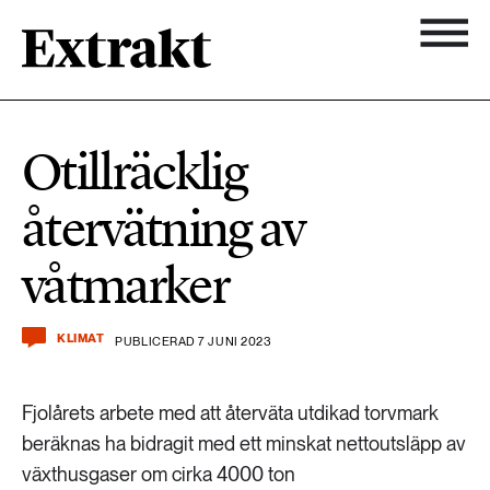
900 ARTIKLAR
Biologisk mångfald
Ämnen
Otillräcklig
Biologisk mångfald
Nyhetsbrev
584 ARTIKLAR
återvätning av
Hållbara städer
Hållbara städer
Om Extrakt
våtmarker
473 ARTIKLAR
Industri & Energi
Industri & Energi
Kemikalier
KLIMAT
PUBLICERAD 7 JUNI 2023
471 ARTIKLAR
Klimat
Kemikalier
Fjolårets arbete med att återväta utdikad torvmark
Landsbygd
beräknas ha bidragit med ett minskat nettoutsläpp av
1492 ARTIKLAR
växthusgaser om cirka 4000 ton
Klimat