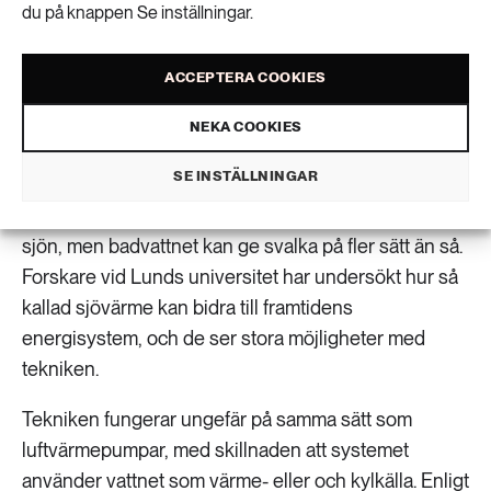
Vatten i sjöar, älvar och hav kan användas
du på knappen Se inställningar.
för att värma bostäder vintertid och kyla
ACCEPTERA COOKIES
dem sommartid. Tekniken har stor potential
menar hållbarhetsforskare vid Lunds
NEKA COOKIES
universitet.
SE INSTÄLLNINGAR
Om du blir för varm i sommar kan du alltid kasta dig i
sjön, men badvattnet kan ge svalka på fler sätt än så.
Forskare vid Lunds universitet har undersökt hur så
kallad sjövärme kan bidra till framtidens
energisystem, och de ser stora möjligheter med
tekniken.
Tekniken fungerar ungefär på samma sätt som
luftvärmepumpar, med skillnaden att systemet
använder vattnet som värme- eller och kylkälla. Enligt