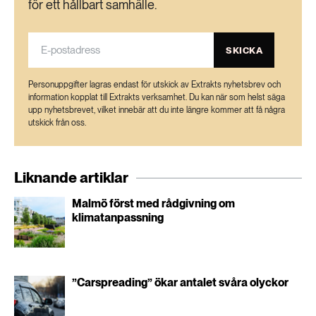
för ett hållbart samhälle.
189 ARTIKLAR
Transport
SKICKA
473 ARTIKLAR
Vatten
Personuppgifter lagras endast för utskick av Extrakts nyhetsbrev och
information kopplat till Extrakts verksamhet. Du kan när som helst säga
upp nyhetsbrevet, vilket innebär att du inte längre kommer att få några
utskick från oss.
Liknande artiklar
Malmö först med rådgivning om
klimatanpassning
”Carspreading” ökar antalet svåra olyckor