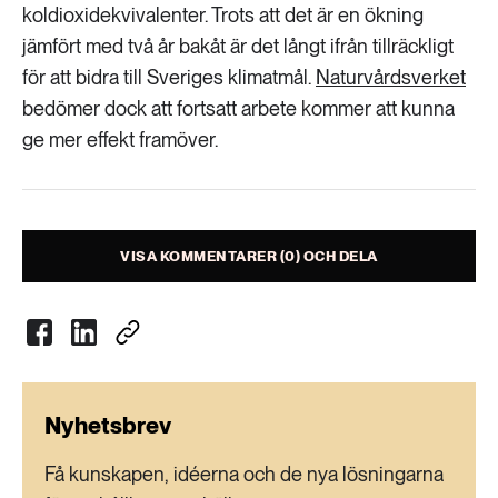
Livsstil & konsumtion
koldioxidekvivalenter. Trots att det är en ökning
jämfört med två år bakåt är det långt ifrån tillräckligt
Mat & jordbruk
252 ARTIKLAR
för att bidra till Sveriges klimatmål.
Landsbygd
Naturvårdsverket
Skog
bedömer dock att fortsatt arbete kommer att kunna
ge mer effekt framöver.
939 ARTIKLAR
Social hållbarhet
Livsstil & konsumtion
Transport
612 ARTIKLAR
Mat & jordbruk
Vatten
VISA KOMMENTARER (0) OCH DELA
262 ARTIKLAR
Skog
360 ARTIKLAR
Nyhetsbrev
Social hållbarhet
Få kunskapen, idéerna och de nya lösningarna