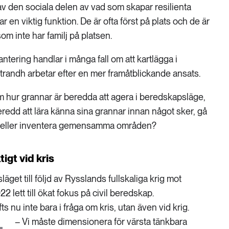
av den sociala delen av vad som skapar resilienta
 en viktig funktion. De är ofta först på plats och de är
om inte har familj på platsen.
ntering handlar i många fall om att kartlägga i
trandh arbetar efter en mer framåtblickande ansats.
om hur grannar är beredda att agera i beredskapsläge,
eredd att lära känna sina grannar innan något sker, gå
el eller inventera gemensamma områden?
igt vid kris
get till följd av Rysslands fullskaliga krig mot
 lett till ökat fokus på civil beredskap.
fts nu inte bara i fråga om kris, utan även vid krig.
– Vi måste dimensionera för värsta tänkbara