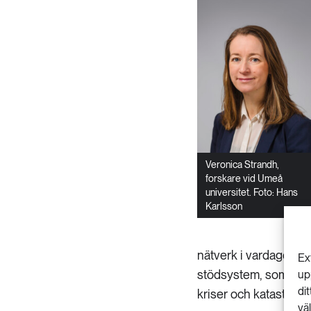
Veronica Strandh,
forskare vid Umeå
universitet. Foto: Hans
Karlsson
nätverk i vardagen mi
Ex
stödsystem, som soci
up
di
kriser och katastrofer
vä