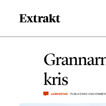
900 ARTIKLAR
Biologisk mångfald
Grannarna
471 ARTIKLAR
Kemikalier
kris
939 ARTIKLAR
Livsstil & konsumtion
LANDSBYGD
PUBLICERAD 4 NOVEMBER 
360 ARTIKLAR
Social hållbarhet