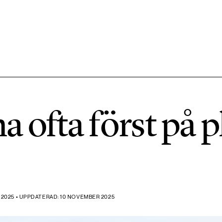
584 ARTIKLAR
Hållbara städer
 ofta först på pl
1492 ARTIKLAR
Klimat
612 ARTIKLAR
Mat & jordbruk
2025 • UPPDATERAD: 10 NOVEMBER 2025
189 ARTIKLAR
Transport