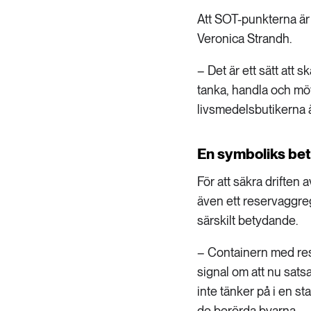
Att SOT-punkterna är 
Veronica Strandh.
– Det är ett sätt att
tanka, handla och mö
livsmedelsbutikerna ä
En symboliks be
För att säkra driften
även ett reservaggreg
särskilt betydande.
– Containern med re
signal om att nu sats
inte tänker på i en st
de berörda byarna.