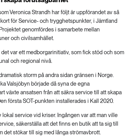
om Veronica Strandh har följt är uppförandet av så
kort för Service- och trygghetspunkter, i Jämtland
 Projektet genomfördes i samarbete mellan
ner och civilsamhället.
 det var ett medborgarinitiativ, som fick stöd och som
al och regional nivå.
dramatisk storm på andra sidan gränsen i Norge.
ska Valsjöbyn började då syna de egna
rt växte ansatsen från att säkra service till att skapa
Den första SOT-punkten installerades i Kall 2020.
lokal service vid kriser. Ingången var att man ville
ice, säkerställa att det finns en butik att ta sig till
det stökar till sig med långa strömavbrott.