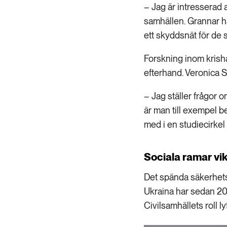
– Jag är intresserad 
samhällen. Grannar har
ett skyddsnät för de s
Forskning inom krisha
efterhand. Veronica S
– Jag ställer frågor 
är man till exempel b
med i en studiecirk
Sociala ramar vikt
Det spända säkerhetslä
Ukraina har sedan 2022
Civilsamhällets roll ly