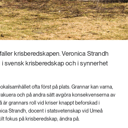
aller krisberedskapen. Veronica Strandh
l i svensk krisberedskap och i synnerhet
r lokalsamhället ofta först på plats. Grannar kan varna,
evakuera och på andra sätt avgöra konsekvenserna av
 är grannars roll vid kriser knappt beforskad i
onica Strandh, docent i statsvetenskap vid Umeå
ilt fokus på krisberedskap, ändra på.