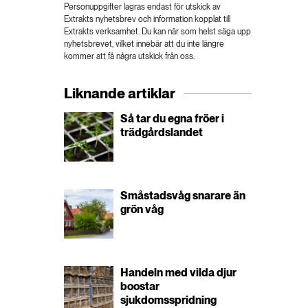
Personuppgifter lagras endast för utskick av
Extrakts nyhetsbrev och information kopplat till
Extrakts verksamhet. Du kan när som helst säga upp
nyhetsbrevet, vilket innebär att du inte längre
kommer att få några utskick från oss.
Liknande artiklar
Så tar du egna fröer i
trädgårdslandet
Småstadsvåg snarare än
grön våg
Handeln med vilda djur
boostar
sjukdomsspridning