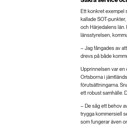
Ett konkret exempel s
kallade SOT-punkter, 
och Härjedalens län.
länsstyrelsen, kommu
– Jag fångades av att
drevs på både kommun
Upprinnelsen var en 
Ortsborna i jämtländ
förutsättningarna. Sna
ett robust samhälle. 
– De såg ett behov av 
trygga kommersiell serv
som fungerar även om 