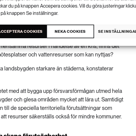
ickar du på knappen Accepera cookies. Vill du göra justeringar klick
ar robustheten hos ett samhälle mätts i materiella
 på knappen Se inställningar.
rdjupa förståelsen av samhällets betydelse. Ett
kring sin roll vid kris blir mer robust.
ACCEPTERA COOKIES
NEKA COOKIES
SE INSTÄLLNINGA
innebära att man ser över planeringen för
mensamma resurser i händelse av en kris, finns det
mötesplatser och vattenresurser som kan nyttjas?
ta landsbygden starkare än städerna, konstaterar
etet med att bygga upp försvarsförmågan utmed hela
gder och glesa områden mycket att lära ut. Samtidigt
n till de speciella territoriella förutsättningar som
så att resurser säkerställs också för mindre kommuner.
h skapa förutsägbarhet