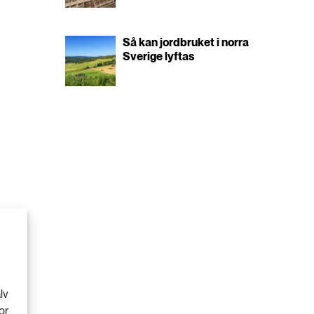
Så kan jordbruket i norra
Sverige lyftas
lv
or