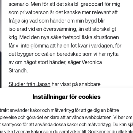
scenario. Men för att det ska bli greppbart för mig
som privatperson är det kanske mer relevant att
fråga sig vad som händer om min bygd blir
isolerad vid en översvämning, än ett storskaligt
krig. Med den nya säkerhetspolitiska situationen
får vi inte glömma att ha en fot kvar i vardagen, för
det bygger också en beredskap som vi har nytta
av om något stort händer, säger Veronica
Strandh.
Studier från Japan
har visat på snabbare
återhämtning efter jordbävningar när starka
Inställningar för cookies
sociala ramar finns på plats. Starka sociala
nskar risken för stress vid kriser och emotionella
trakt använder kakor och mätverktyg för att ge dig en bättre
ala nätverk, kan också påskynda återhämtning efter
plevelse och göra det enklare att använda webbplatsen. Vi ber om
tt samtycke för att använda dessa kakor och mätverktyg. Du kan sjä
.
lja vilka typer av kakor som du samtycker till. Godkänner du alla kak