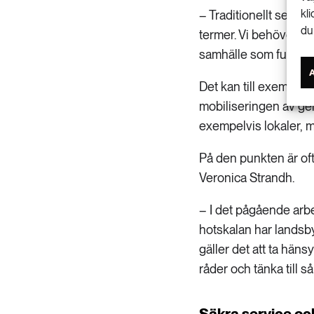
kl
– Traditionellt sett h
du
termer. Vi behöver fö
samhälle som funderat 
Det kan till exempel 
mobiliseringen av ge
exempelvis lokaler, 
På den punkten är of
Veronica Strandh.
– I det pågående arb
hotskalan har landsby
gäller det att ta hänsy
råder och tänka till 
Säkra service oc