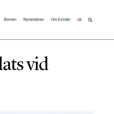
Ämnen
Nyhetsbrev
Om Extrakt
473 ARTIKLAR
Industri & Energi
ats vid
252 ARTIKLAR
Landsbygd
262 ARTIKLAR
Skog
473 ARTIKLAR
Vatten