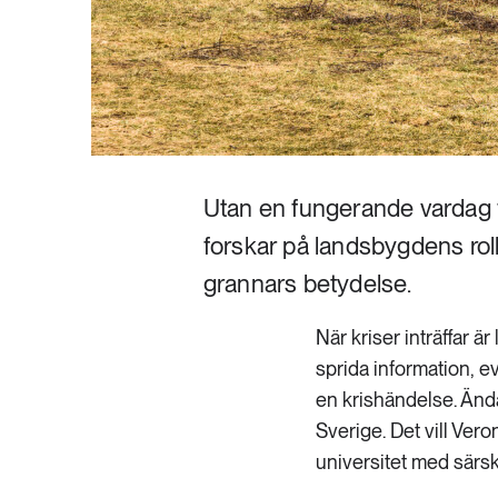
Utan en fungerande vardag f
forskar på landsbygdens rol
grannars betydelse.
När kriser inträffar ä
sprida information, 
en krishändelse. Ändå
Sverige. Det vill Ver
universitet med särsk